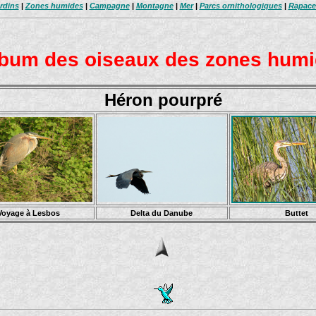
rdins
|
Zones humides
|
Campagne
|
Montagne
|
Mer
|
Parcs ornithologiques
|
Rapace
bum des oiseaux des zones hum
Héron pourpré
Voyage à Lesbos
Delta du Danube
Buttet